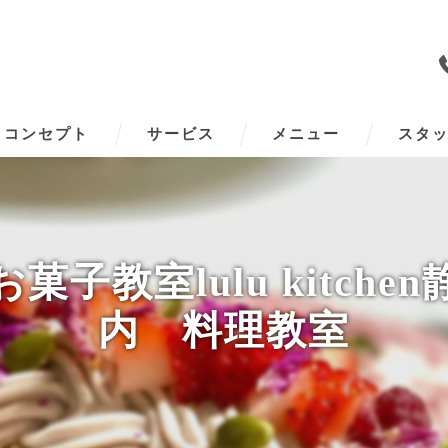
コンセプト
サービス
メニュー
スタ
子教室lulu kitch
内 料理教室