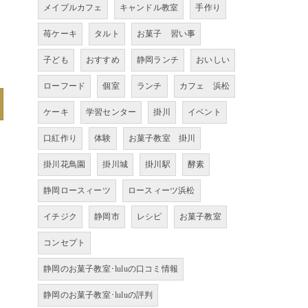
メイプルカフェ
キャンドル教室
手作り
苺ケーキ
タルト
お菓子 習い事
子ども
おすすめ
静岡ランチ
おいしい
ローフード
個室
ランチ
カフェ 浜松
ケーキ
学習センター
掛川
イベント
口紅作り
体験
お菓子教室 掛川
掛川花鳥園
掛川城
掛川駅
酵素
静岡ロースィーツ
ロースィーツ浜松
イチジク
静岡市
レシピ
お菓子教室
コンセプト
静岡のお菓子教室･luluの口コミ情報
静岡のお菓子教室･luluの評判