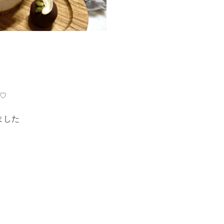
♡
ました