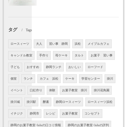
タグ
Tags
ロースィーツ
大人
習い事 静岡
浜松
メイプルカフェ
キャンドル教室
手作り
苺ケーキ
タルト
お菓子 習い事
子ども
おすすめ
静岡ランチ
おいしい
ローフード
個室
ランチ
カフェ 浜松
ケーキ
学習センター
掛川
イベント
口紅作り
体験
お菓子教室 掛川
掛川花鳥園
掛川城
掛川駅
酵素
静岡ロースィーツ
ロースィーツ浜松
イチジク
静岡市
レシピ
お菓子教室
コンセプト
静岡のお菓子教室･luluの口コミ情報
静岡のお菓子教室･luluの評判