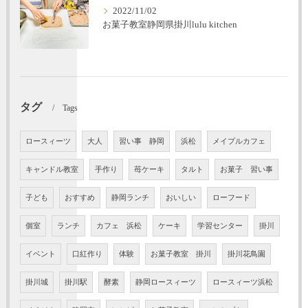
2022/11/02
お菓子教室静岡県掛川lulu kitchen
タグ
Tags
ロースィーツ
大人
習い事 静岡
浜松
メイプルカフェ
キャンドル教室
手作り
苺ケーキ
タルト
お菓子 習い事
子ども
おすすめ
静岡ランチ
おいしい
ローフード
個室
ランチ
カフェ 浜松
ケーキ
学習センター
掛川
イベント
口紅作り
体験
お菓子教室 掛川
掛川花鳥園
掛川城
掛川駅
酵素
静岡ロースィーツ
ロースィーツ浜松