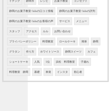
イチジク
静岡市
レシピ
お菓子教室
コンセプト
静岡のお菓子教室･luluの口コミ情報
静岡のお菓子教室･luluの評判
静岡のお菓子教室･luluのお客様の声
サービス
メニュー
スタッフ
アクセス
ルル
お問い合わせ
プライバシーポリシー
料理教室
ロールケーキ
簡単
静岡
グラタン
作り方
ホワイトソース
静岡スイーツ
カフェ
ショートケーキ
人気
1位
浜松 料理教室
子連れ
料理教室 静岡
基礎
単発
インスタ
初心者