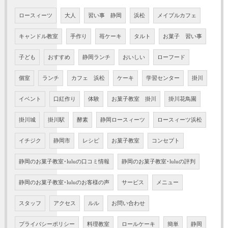
ロースィーツ
大人
習い事 静岡
浜松
メイプルカフェ
キャンドル教室
手作り
苺ケーキ
タルト
お菓子 習い事
子ども
おすすめ
静岡ランチ
おいしい
ローフード
個室
ランチ
カフェ 浜松
ケーキ
学習センター
掛川
イベント
口紅作り
体験
お菓子教室 掛川
掛川花鳥園
掛川城
掛川駅
酵素
静岡ロースィーツ
ロースィーツ浜松
イチジク
静岡市
レシピ
お菓子教室
コンセプト
静岡のお菓子教室･luluの口コミ情報
静岡のお菓子教室･luluの評判
静岡のお菓子教室･luluのお客様の声
サービス
メニュー
スタッフ
アクセス
ルル
お問い合わせ
プライバシーポリシー
料理教室
ロールケーキ
簡単
静岡