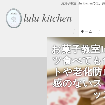
お菓子教室lulu kitch
ホーム
お菓子教室lu
ツ食べても
トや老化防
感のないス
ッ