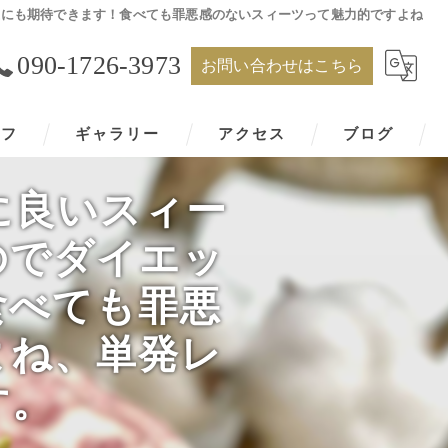
化防止にも期待できます！食べても罪悪感のないスィーツって魅力的ですよね
090-1726-3973
お問い合わせはこちら
ッフ
ギャラリー
アクセス
ブログ
身体に良いスィー
のでダイエッ
食べても罪悪
よね、単発レ
す。