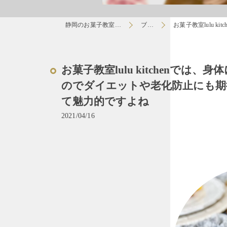
静岡のお菓子教室はlulu
ブログ
お菓子教室lulu 
お菓子教室lulu kitchenで
のでダイエットや老化防止にも期
て魅力的ですよね
2021/04/16