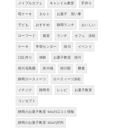
メイプルカフェ
キャンドル教室
手作り
苺ケーキ
タルト
お菓子 習い事
子ども
おすすめ
静岡ランチ
おいしい
ローフード
個室
ランチ
カフェ 浜松
ケーキ
学習センター
掛川
イベント
口紅作り
体験
お菓子教室 掛川
掛川花鳥園
掛川城
掛川駅
酵素
静岡ロースィーツ
ロースィーツ浜松
イチジク
静岡市
レシピ
お菓子教室
コンセプト
静岡のお菓子教室･luluの口コミ情報
静岡のお菓子教室･luluの評判