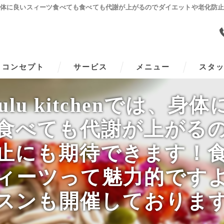
enでは、身体に良いスィーツ食べても食べても代謝が上がるのでダイエットや老
コンセプト
サービス
メニュー
スタ
lu kitchenでは、
食べても代謝が上がる
止にも期待できます！
ィーツって魅力的です
スンも開催しておりま