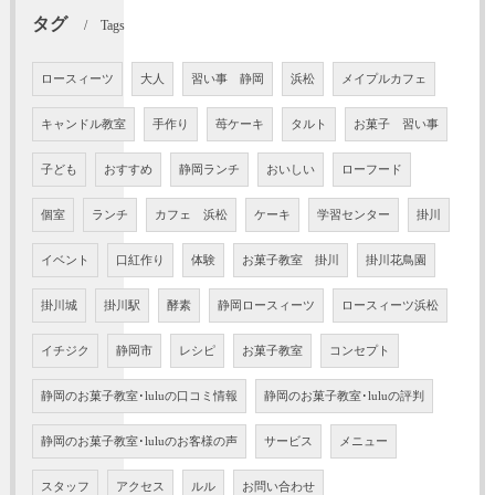
タグ
Tags
ロースィーツ
大人
習い事 静岡
浜松
メイプルカフェ
キャンドル教室
手作り
苺ケーキ
タルト
お菓子 習い事
子ども
おすすめ
静岡ランチ
おいしい
ローフード
個室
ランチ
カフェ 浜松
ケーキ
学習センター
掛川
イベント
口紅作り
体験
お菓子教室 掛川
掛川花鳥園
掛川城
掛川駅
酵素
静岡ロースィーツ
ロースィーツ浜松
イチジク
静岡市
レシピ
お菓子教室
コンセプト
静岡のお菓子教室･luluの口コミ情報
静岡のお菓子教室･luluの評判
静岡のお菓子教室･luluのお客様の声
サービス
メニュー
スタッフ
アクセス
ルル
お問い合わせ