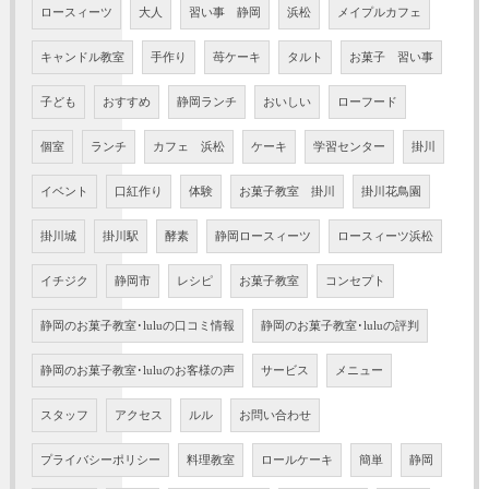
ロースィーツ
大人
習い事 静岡
浜松
メイプルカフェ
キャンドル教室
手作り
苺ケーキ
タルト
お菓子 習い事
子ども
おすすめ
静岡ランチ
おいしい
ローフード
個室
ランチ
カフェ 浜松
ケーキ
学習センター
掛川
イベント
口紅作り
体験
お菓子教室 掛川
掛川花鳥園
掛川城
掛川駅
酵素
静岡ロースィーツ
ロースィーツ浜松
イチジク
静岡市
レシピ
お菓子教室
コンセプト
静岡のお菓子教室･luluの口コミ情報
静岡のお菓子教室･luluの評判
静岡のお菓子教室･luluのお客様の声
サービス
メニュー
スタッフ
アクセス
ルル
お問い合わせ
プライバシーポリシー
料理教室
ロールケーキ
簡単
静岡