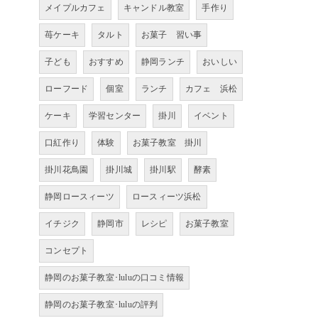
メイプルカフェ
キャンドル教室
手作り
苺ケーキ
タルト
お菓子 習い事
子ども
おすすめ
静岡ランチ
おいしい
ローフード
個室
ランチ
カフェ 浜松
ケーキ
学習センター
掛川
イベント
口紅作り
体験
お菓子教室 掛川
掛川花鳥園
掛川城
掛川駅
酵素
静岡ロースィーツ
ロースィーツ浜松
イチジク
静岡市
レシピ
お菓子教室
コンセプト
静岡のお菓子教室･luluの口コミ情報
静岡のお菓子教室･luluの評判