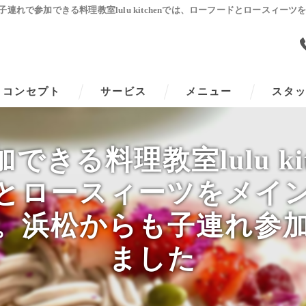
子連れで参加できる料理教室lulu kitchenでは、ローフードとロース
コンセプト
サービス
メニュー
スタ
きる料理教室lulu ki
とロースィーツをメイ
。浜松からも子連れ参
ました