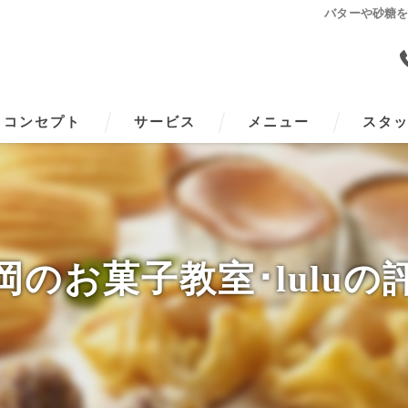
バターや砂糖
コンセプト
サービス
メニュー
スタ
岡のお菓子教室･luluの