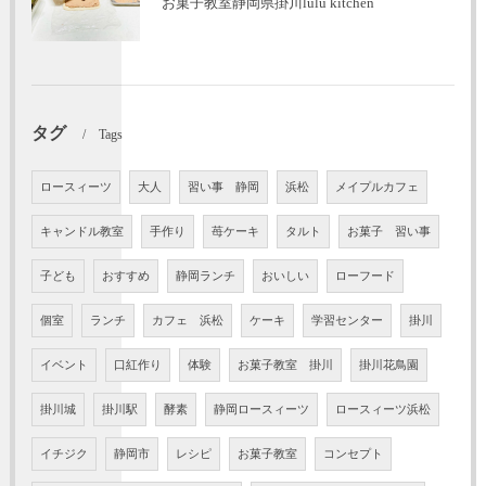
お菓子教室静岡県掛川lulu kitchen
タグ
Tags
ロースィーツ
大人
習い事 静岡
浜松
メイプルカフェ
キャンドル教室
手作り
苺ケーキ
タルト
お菓子 習い事
子ども
おすすめ
静岡ランチ
おいしい
ローフード
個室
ランチ
カフェ 浜松
ケーキ
学習センター
掛川
イベント
口紅作り
体験
お菓子教室 掛川
掛川花鳥園
掛川城
掛川駅
酵素
静岡ロースィーツ
ロースィーツ浜松
イチジク
静岡市
レシピ
お菓子教室
コンセプト