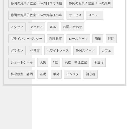
静岡のお菓子教室･luluの口コミ情報
静岡のお菓子教室･luluの評判
静岡のお菓子教室･luluのお客様の声
サービス
メニュー
スタッフ
アクセス
ルル
お問い合わせ
プライバシーポリシー
料理教室
ロールケーキ
簡単
静岡
グラタン
作り方
ホワイトソース
静岡スイーツ
カフェ
ショートケーキ
人気
1位
浜松 料理教室
子連れ
料理教室 静岡
基礎
単発
インスタ
初心者