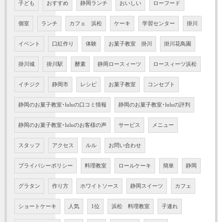
子ども
おすすめ
静岡ランチ
おいしい
ローフード
個室
ランチ
カフェ 浜松
ケーキ
学習センター
掛川
イベント
口紅作り
体験
お菓子教室 掛川
掛川花鳥園
掛川城
掛川駅
酵素
静岡ロースィーツ
ロースィーツ浜松
イチジク
静岡市
レシピ
お菓子教室
コンセプト
静岡のお菓子教室･luluの口コミ情報
静岡のお菓子教室･luluの評判
静岡のお菓子教室･luluのお客様の声
サービス
メニュー
スタッフ
アクセス
ルル
お問い合わせ
プライバシーポリシー
料理教室
ロールケーキ
簡単
静岡
グラタン
作り方
ホワイトソース
静岡スイーツ
カフェ
ショートケーキ
人気
1位
浜松 料理教室
子連れ