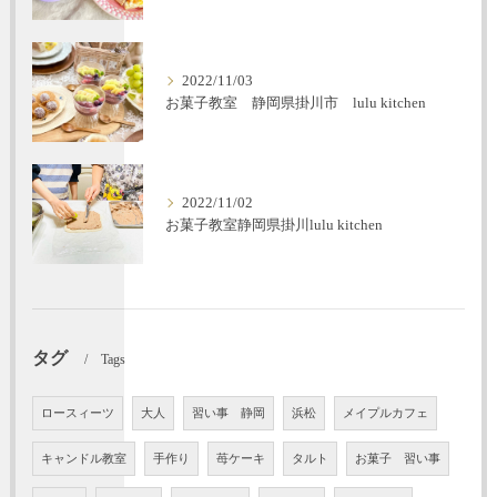
2022/11/03
お菓子教室 静岡県掛川市 lulu kitchen
2022/11/02
お菓子教室静岡県掛川lulu kitchen
タグ
Tags
ロースィーツ
大人
習い事 静岡
浜松
メイプルカフェ
キャンドル教室
手作り
苺ケーキ
タルト
お菓子 習い事