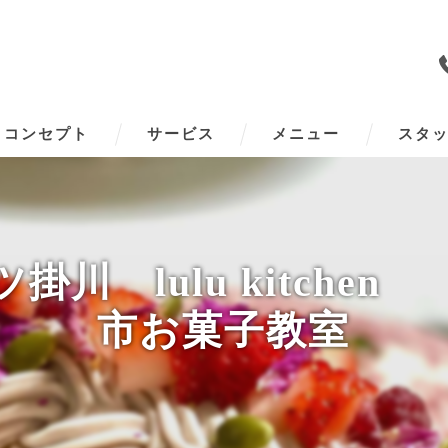
コンセプト
サービス
メニュー
スタ
掛川 lulu kitche
市お菓子教室