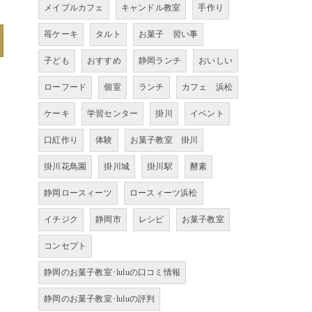
メイプルカフェ
キャンドル教室
手作り
苺ケーキ
タルト
お菓子 習い事
子ども
おすすめ
静岡ランチ
おいしい
ローフード
個室
ランチ
カフェ 浜松
ケーキ
学習センター
掛川
イベント
口紅作り
体験
お菓子教室 掛川
掛川花鳥園
掛川城
掛川駅
酵素
静岡ロースィーツ
ロースィーツ浜松
イチジク
静岡市
レシピ
お菓子教室
コンセプト
静岡のお菓子教室･luluの口コミ情報
静岡のお菓子教室･luluの評判