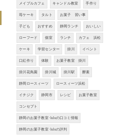
メイプルカフェ
キャンドル教室
手作り
苺ケーキ
タルト
お菓子 習い事
子ども
おすすめ
静岡ランチ
おいしい
ローフード
個室
ランチ
カフェ 浜松
ケーキ
学習センター
掛川
イベント
口紅作り
体験
お菓子教室 掛川
掛川花鳥園
掛川城
掛川駅
酵素
静岡ロースィーツ
ロースィーツ浜松
イチジク
静岡市
レシピ
お菓子教室
コンセプト
静岡のお菓子教室･luluの口コミ情報
静岡のお菓子教室･luluの評判