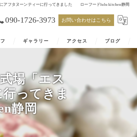
にアフタヌーンティーに行ってきました ローフードlulu kitchen静岡
090-1726-3973
お問い合わせはこちら
ッフ
ギャラリー
アクセス
ブログ
婚式場「エス
に行ってきま
en静岡