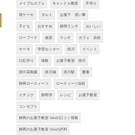
メイプルカフェ
キャンドル教室
手作り
苺ケーキ
タルト
お菓子 習い事
子ども
おすすめ
静岡ランチ
おいしい
ローフード
個室
ランチ
カフェ 浜松
ケーキ
学習センター
掛川
イベント
口紅作り
体験
お菓子教室 掛川
掛川花鳥園
掛川城
掛川駅
酵素
静岡ロースィーツ
ロースィーツ浜松
イチジク
静岡市
レシピ
お菓子教室
コンセプト
静岡のお菓子教室･luluの口コミ情報
静岡のお菓子教室･luluの評判