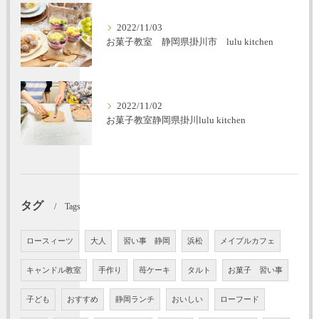
2022/11/03
お菓子教室 静岡県掛川市 lulu kitchen
2022/11/02
お菓子教室静岡県掛川lulu kitchen
タグ
Tags
ロースィーツ
大人
習い事 静岡
浜松
メイプルカフェ
キャンドル教室
手作り
苺ケーキ
タルト
お菓子 習い事
子ども
おすすめ
静岡ランチ
おいしい
ローフード