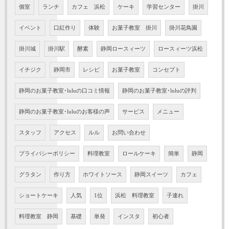
個室
ランチ
カフェ 浜松
ケーキ
学習センター
掛川
イベント
口紅作り
体験
お菓子教室 掛川
掛川花鳥園
掛川城
掛川駅
酵素
静岡ロースィーツ
ロースィーツ浜松
イチジク
静岡市
レシピ
お菓子教室
コンセプト
静岡のお菓子教室･luluの口コミ情報
静岡のお菓子教室･luluの評判
静岡のお菓子教室･luluのお客様の声
サービス
メニュー
スタッフ
アクセス
ルル
お問い合わせ
プライバシーポリシー
料理教室
ロールケーキ
簡単
静岡
グラタン
作り方
ホワイトソース
静岡スイーツ
カフェ
ショートケーキ
人気
1位
浜松 料理教室
子連れ
料理教室 静岡
基礎
単発
インスタ
初心者