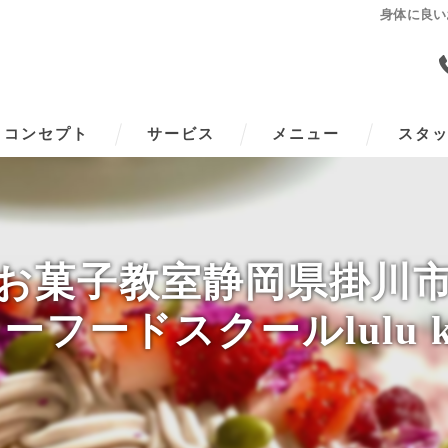
身体に良いお
コンセプト
サービス
メニュー
スタ
お菓子教室静岡県掛川
フードスクールlulu ki