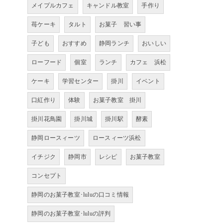
メイプルカフェ
キャンドル教室
手作り
苺ケーキ
タルト
お菓子 習い事
子ども
おすすめ
静岡ランチ
おいしい
ローフード
個室
ランチ
カフェ 浜松
ケーキ
学習センター
掛川
イベント
口紅作り
体験
お菓子教室 掛川
掛川花鳥園
掛川城
掛川駅
酵素
静岡ロースィーツ
ロースィーツ浜松
イチジク
静岡市
レシピ
お菓子教室
コンセプト
静岡のお菓子教室･luluの口コミ情報
静岡のお菓子教室･luluの評判