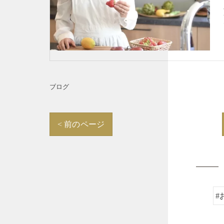
ブログ
< 前のページ
#