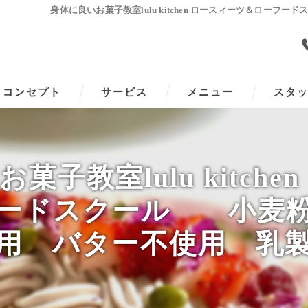
身体に良いお菓子教室lulu kitchen ロースィーツ＆ロ
コンセプト
サービス
メニュー
スタ
菓子教室lulu kitche
フードスクール 小麦粉
用 バター不使用 乳