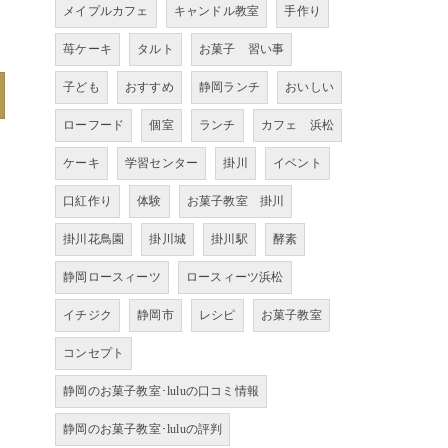
メイプルカフェ
キャンドル教室
手作り
苺ケーキ
タルト
お菓子 習い事
子ども
おすすめ
静岡ランチ
おいしい
ローフード
個室
ランチ
カフェ 浜松
ケーキ
学習センター
掛川
イベント
口紅作り
体験
お菓子教室 掛川
掛川花鳥園
掛川城
掛川駅
酵素
静岡ロースィーツ
ロースィーツ浜松
イチジク
静岡市
レシピ
お菓子教室
コンセプト
静岡のお菓子教室･luluの口コミ情報
静岡のお菓子教室･luluの評判