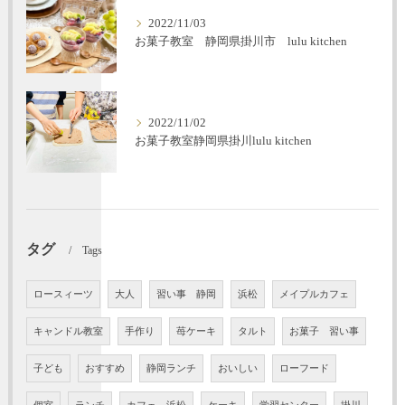
2022/11/03
お菓子教室 静岡県掛川市 lulu kitchen
2022/11/02
お菓子教室静岡県掛川lulu kitchen
タグ
Tags
ロースィーツ
大人
習い事 静岡
浜松
メイプルカフェ
キャンドル教室
手作り
苺ケーキ
タルト
お菓子 習い事
子ども
おすすめ
静岡ランチ
おいしい
ローフード