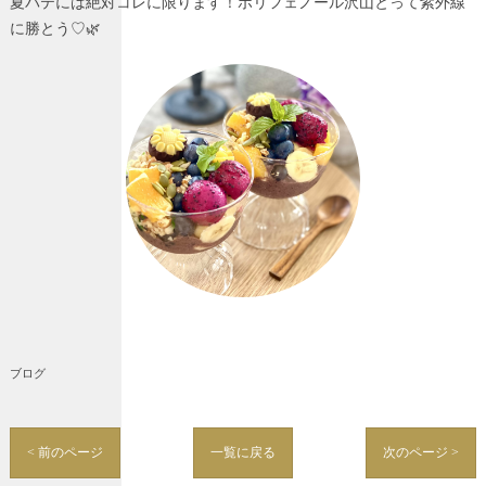
夏バテには絶対コレに限ります！ポリフェノール沢山とって紫外線
に勝とう♡🌿
ブログ
< 前のページ
一覧に戻る
次のページ >