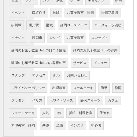
個室
ランチ
カフェ 浜松
ケーキ
学習センター
掛川
イベント
口紅作り
体験
お菓子教室 掛川
掛川花鳥園
掛川城
掛川駅
酵素
静岡ロースィーツ
ロースィーツ浜松
イチジク
静岡市
レシピ
お菓子教室
コンセプト
静岡のお菓子教室･luluの口コミ情報
静岡のお菓子教室･luluの評判
静岡のお菓子教室･luluのお客様の声
サービス
メニュー
スタッフ
アクセス
ルル
お問い合わせ
プライバシーポリシー
料理教室
ロールケーキ
簡単
静岡
グラタン
作り方
ホワイトソース
静岡スイーツ
カフェ
ショートケーキ
人気
1位
浜松 料理教室
子連れ
料理教室 静岡
基礎
単発
インスタ
初心者