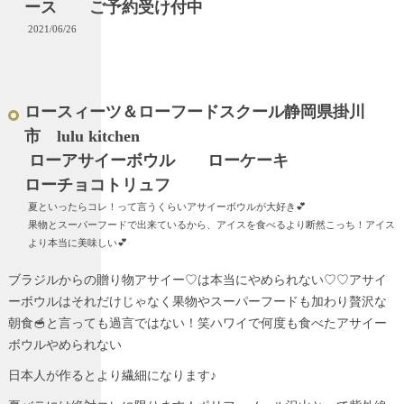
ース ご予約受け付中
2021/06/26
ロースィーツ＆ローフードスクール静岡県掛川
市 lulu kitchen
ローアサイーボウル ローケーキ
ローチョコトリュフ
夏といったらコレ！って言うくらいアサイーボウルが大好き💕
果物とスーパーフードで出来ているから、アイスを食べるより断然こっち！アイス
より本当に美味しい💕
ブラジルからの贈り物アサイー♡は本当にやめられない♡♡アサイ
ーボウルはそれだけじゃなく果物やスーパーフードも加わり贅沢な
朝食🥣と言っても過言ではない！笑ハワイで何度も食べたアサイー
ボウルやめられない
日本人が作るとより繊細になります♪