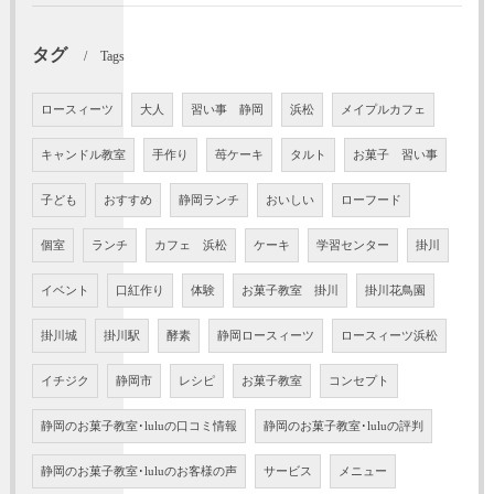
タグ
Tags
ロースィーツ
大人
習い事 静岡
浜松
メイプルカフェ
キャンドル教室
手作り
苺ケーキ
タルト
お菓子 習い事
子ども
おすすめ
静岡ランチ
おいしい
ローフード
個室
ランチ
カフェ 浜松
ケーキ
学習センター
掛川
イベント
口紅作り
体験
お菓子教室 掛川
掛川花鳥園
掛川城
掛川駅
酵素
静岡ロースィーツ
ロースィーツ浜松
イチジク
静岡市
レシピ
お菓子教室
コンセプト
静岡のお菓子教室･luluの口コミ情報
静岡のお菓子教室･luluの評判
静岡のお菓子教室･luluのお客様の声
サービス
メニュー