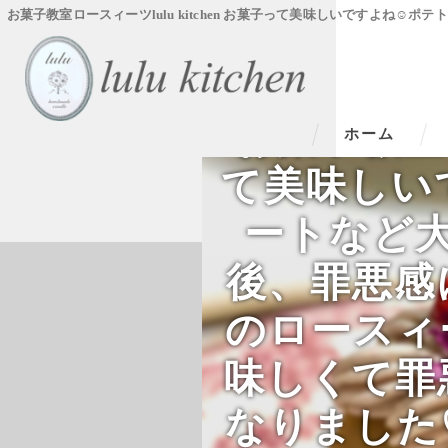
お菓子教室ロースィーツlulu kitchen お菓子って美味しいですよ
お菓子教室ロ
ホーム
て美味しい
ートなど
後、罪悪感
のロースィ
味しくて罪
なりました