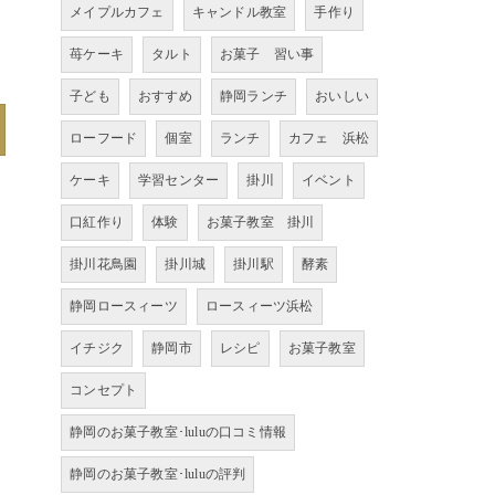
メイプルカフェ
キャンドル教室
手作り
苺ケーキ
タルト
お菓子 習い事
子ども
おすすめ
静岡ランチ
おいしい
ローフード
個室
ランチ
カフェ 浜松
ケーキ
学習センター
掛川
イベント
口紅作り
体験
お菓子教室 掛川
掛川花鳥園
掛川城
掛川駅
酵素
静岡ロースィーツ
ロースィーツ浜松
イチジク
静岡市
レシピ
お菓子教室
コンセプト
静岡のお菓子教室･luluの口コミ情報
静岡のお菓子教室･luluの評判