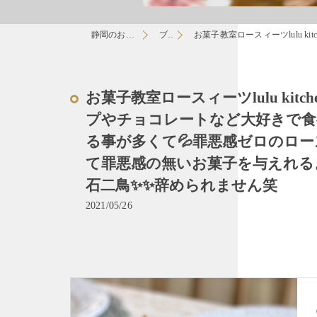
静岡のお菓子教室はlulu
ブログ
お菓子教室ロースィーツlulu kitchen お菓子って美
お菓子教室ロースィーツlulu ki
プやチョコレートなど大好きで食
る事が多くて💦罪悪感ゼロのロ
て罪悪感の無いお菓子を与えれる
石二鳥✨✨辞められません笑
2021/05/26