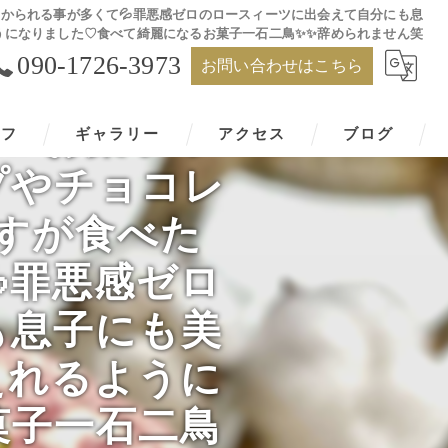
悪感にかられる事が多くて💦罪悪感ゼロのロースィーツに出会えて自分にも息
うになりました♡食べて綺麗になるお菓子一石二鳥✨✨辞められません笑
090-1726-3973
お問い合わせはこちら
en お菓子っ
ッフ
ギャラリー
アクセス
ブログ
プやチョコレ
すが食べた
罪悪感ゼロ
も息子にも美
えれるように
菓子一石二鳥