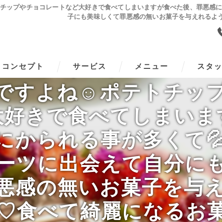
ね☺️ポテトチップやチョコレートなど大好きで食べてしまいますが食べた後、罪
子にも美味しくて罪悪感の無いお菓子を与えれるよ
ースィーツlulu kitch
コンセプト
サービス
メニュー
スタ
ですよね☺️ポテトチッ
大好きで食べてしまいま
にかられる事が多くて
ーツに出会えて自分に
悪感の無いお菓子を与
♡食べて綺麗になるお