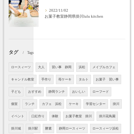
2022/11/02
お菓子教室静岡県掛川lulu kitchen
タグ
Tags
ロースィーツ
大人
習い事 静岡
浜松
メイプルカフェ
キャンドル教室
手作り
苺ケーキ
タルト
お菓子 習い事
子ども
おすすめ
静岡ランチ
おいしい
ローフード
個室
ランチ
カフェ 浜松
ケーキ
学習センター
掛川
イベント
口紅作り
体験
お菓子教室 掛川
掛川花鳥園
掛川城
掛川駅
酵素
静岡ロースィーツ
ロースィーツ浜松