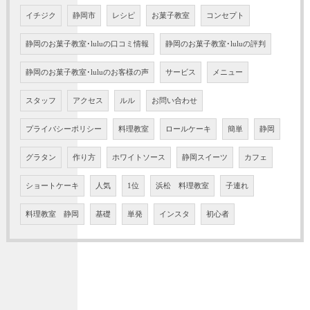
イチジク
静岡市
レシピ
お菓子教室
コンセプト
静岡のお菓子教室･luluの口コミ情報
静岡のお菓子教室･luluの評判
静岡のお菓子教室･luluのお客様の声
サービス
メニュー
スタッフ
アクセス
ルル
お問い合わせ
プライバシーポリシー
料理教室
ロールケーキ
簡単
静岡
グラタン
作り方
ホワイトソース
静岡スイーツ
カフェ
ショートケーキ
人気
1位
浜松 料理教室
子連れ
料理教室 静岡
基礎
単発
インスタ
初心者