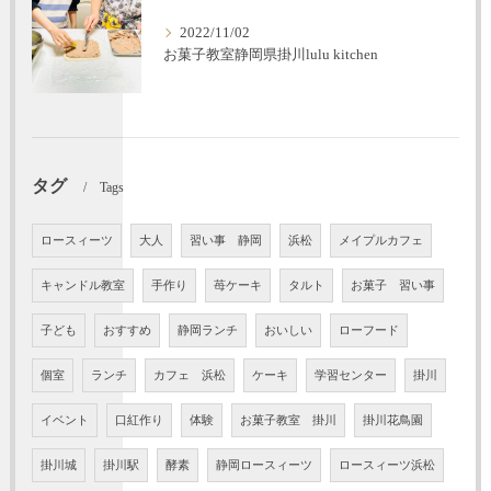
2022/11/02
お菓子教室静岡県掛川lulu kitchen
タグ
Tags
ロースィーツ
大人
習い事 静岡
浜松
メイプルカフェ
キャンドル教室
手作り
苺ケーキ
タルト
お菓子 習い事
子ども
おすすめ
静岡ランチ
おいしい
ローフード
個室
ランチ
カフェ 浜松
ケーキ
学習センター
掛川
イベント
口紅作り
体験
お菓子教室 掛川
掛川花鳥園
掛川城
掛川駅
酵素
静岡ロースィーツ
ロースィーツ浜松