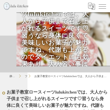
お菓子教室ロースィー
ツlulukitchenでは、大
人から子供まで召し上
がれるスイーツです♡
習うなら身体に良くて
美味しいお菓子が魅力
ですね、代謝も上がる
のでダイエットにも効
果あり 大人習い事は
是非lulukitchenで♡
静岡のお菓子教室はlulu
ブログ
お菓子教室ロースィーツlulukitchenでは、大人から子供まで召し上がれるスイーツです♡習うなら身体に良くて美味しいお菓子が魅力ですね、代謝も上がるのでダイエットにも効果あり 大人習い事は是非lulukitchenで♡
お菓子教室ロースィーツlulukitchenでは、大人から
子供まで召し上がれるスイーツです♡習うなら身
体に良くて美味しいお菓子が魅力ですね、代謝も