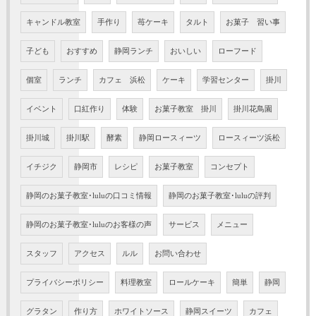
キャンドル教室
手作り
苺ケーキ
タルト
お菓子 習い事
子ども
おすすめ
静岡ランチ
おいしい
ローフード
個室
ランチ
カフェ 浜松
ケーキ
学習センター
掛川
イベント
口紅作り
体験
お菓子教室 掛川
掛川花鳥園
掛川城
掛川駅
酵素
静岡ロースィーツ
ロースィーツ浜松
イチジク
静岡市
レシピ
お菓子教室
コンセプト
静岡のお菓子教室･luluの口コミ情報
静岡のお菓子教室･luluの評判
静岡のお菓子教室･luluのお客様の声
サービス
メニュー
スタッフ
アクセス
ルル
お問い合わせ
プライバシーポリシー
料理教室
ロールケーキ
簡単
静岡
グラタン
作り方
ホワイトソース
静岡スイーツ
カフェ