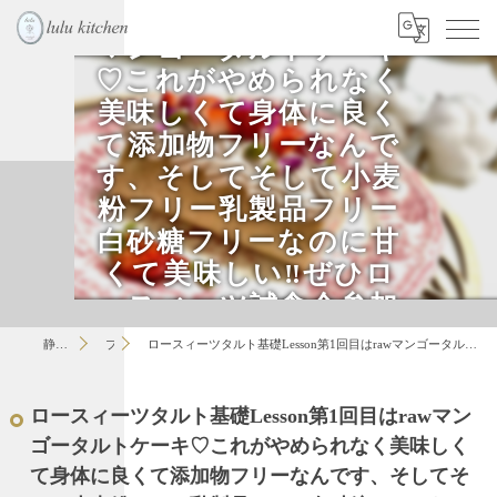
礎Lesson第1回目はraw
マンゴータルトケーキ
♡これがやめられなく
美味しくて身体に良く
て添加物フリーなんで
す、そしてそして小麦
粉フリー乳製品フリー
白砂糖フリーなのに甘
くて美味しい‼︎ぜひロ
ースィーツ試食会参加
してみてください。lul
静岡のお菓子教室はlulu
ブログ
ロースィーツタルト基礎Lesson第1回目はrawマンゴータルトケーキ♡これがやめられなく美味しくて身体に良くて添加物フリーなんです、そしてそして小麦粉フリー乳製品フリー白砂糖フリーなのに甘くて美味しい‼︎ぜひロースィーツ試食会参加してみてください。lulu kitchen
u kitchen
ロースィーツタルト基礎Lesson第1回目はrawマン
ゴータルトケーキ♡これがやめられなく美味しく
て身体に良くて添加物フリーなんです、そしてそ