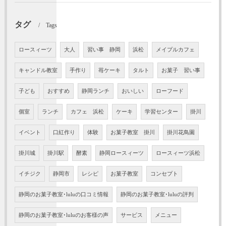
タグ
Tags
ロースィーツ
大人
習い事 静岡
浜松
メイプルカフェ
キャンドル教室
手作り
苺ケーキ
タルト
お菓子 習い事
子ども
おすすめ
静岡ランチ
おいしい
ローフード
個室
ランチ
カフェ 浜松
ケーキ
学習センター
掛川
イベント
口紅作り
体験
お菓子教室 掛川
掛川花鳥園
掛川城
掛川駅
酵素
静岡ロースィーツ
ロースィーツ浜松
イチジク
静岡市
レシピ
お菓子教室
コンセプト
静岡のお菓子教室･luluの口コミ情報
静岡のお菓子教室･luluの評判
静岡のお菓子教室･luluのお客様の声
サービス
メニュー