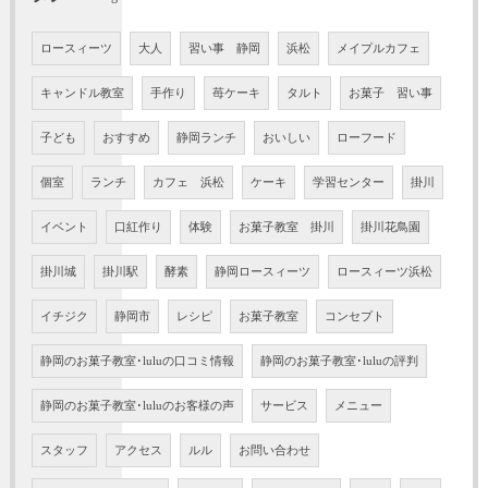
ロースィーツ
大人
習い事 静岡
浜松
メイプルカフェ
キャンドル教室
手作り
苺ケーキ
タルト
お菓子 習い事
子ども
おすすめ
静岡ランチ
おいしい
ローフード
個室
ランチ
カフェ 浜松
ケーキ
学習センター
掛川
イベント
口紅作り
体験
お菓子教室 掛川
掛川花鳥園
掛川城
掛川駅
酵素
静岡ロースィーツ
ロースィーツ浜松
イチジク
静岡市
レシピ
お菓子教室
コンセプト
静岡のお菓子教室･luluの口コミ情報
静岡のお菓子教室･luluの評判
静岡のお菓子教室･luluのお客様の声
サービス
メニュー
スタッフ
アクセス
ルル
お問い合わせ