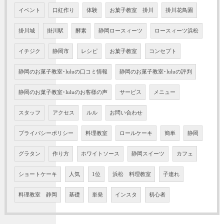
イベント
口紅作り
体験
お菓子教室 掛川
掛川花鳥園
掛川城
掛川駅
酵素
静岡ロースィーツ
ロースィーツ浜松
イチジク
静岡市
レシピ
お菓子教室
コンセプト
静岡のお菓子教室･luluの口コミ情報
静岡のお菓子教室･luluの評判
静岡のお菓子教室･luluのお客様の声
サービス
メニュー
スタッフ
アクセス
ルル
お問い合わせ
プライバシーポリシー
料理教室
ロールケーキ
簡単
静岡
グラタン
作り方
ホワイトソース
静岡スイーツ
カフェ
ショートケーキ
人気
1位
浜松 料理教室
子連れ
料理教室 静岡
基礎
単発
インスタ
初心者