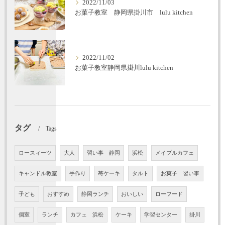
2022/11/03
お菓子教室 静岡県掛川市 lulu kitchen
2022/11/02
お菓子教室静岡県掛川lulu kitchen
タグ
Tags
ロースィーツ
大人
習い事 静岡
浜松
メイプルカフェ
キャンドル教室
手作り
苺ケーキ
タルト
お菓子 習い事
子ども
おすすめ
静岡ランチ
おいしい
ローフード
個室
ランチ
カフェ 浜松
ケーキ
学習センター
掛川