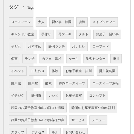
タグ
Tags
ロースィーツ
大人
習い事 静岡
浜松
メイプルカフェ
キャンドル教室
手作り
苺ケーキ
タルト
お菓子 習い事
子ども
おすすめ
静岡ランチ
おいしい
ローフード
個室
ランチ
カフェ 浜松
ケーキ
学習センター
掛川
イベント
口紅作り
体験
お菓子教室 掛川
掛川花鳥園
掛川城
掛川駅
酵素
静岡ロースィーツ
ロースィーツ浜松
イチジク
静岡市
レシピ
お菓子教室
コンセプト
静岡のお菓子教室･luluの口コミ情報
静岡のお菓子教室･luluの評判
静岡のお菓子教室･luluのお客様の声
サービス
メニュー
スタッフ
アクセス
ルル
お問い合わせ