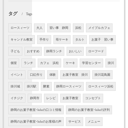
タグ
Tags
ロースィーツ
大人
習い事 静岡
浜松
メイプルカフェ
キャンドル教室
手作り
苺ケーキ
タルト
お菓子 習い事
子ども
おすすめ
静岡ランチ
おいしい
ローフード
個室
ランチ
カフェ 浜松
ケーキ
学習センター
掛川
イベント
口紅作り
体験
お菓子教室 掛川
掛川花鳥園
掛川城
掛川駅
酵素
静岡ロースィーツ
ロースィーツ浜松
イチジク
静岡市
レシピ
お菓子教室
コンセプト
静岡のお菓子教室･luluの口コミ情報
静岡のお菓子教室･luluの評判
静岡のお菓子教室･luluのお客様の声
サービス
メニュー